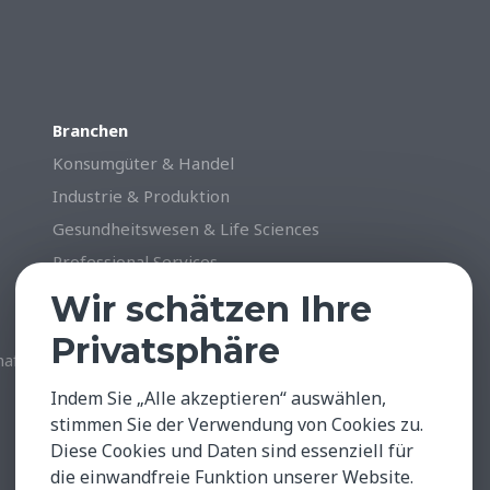
Branchen
Konsumgüter & Handel
Industrie & Produktion
Gesundheitswesen & Life Sciences
Professional Services
Technology, Data & Digital
Wir schätzen Ihre
Privatsphäre
haffung
Indem Sie „Alle akzeptieren“ auswählen,
stimmen Sie der Verwendung von Cookies zu.
Diese Cookies und Daten sind essenziell für
die einwandfreie Funktion unserer Website.