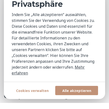
Privatsphäre
oder globaler Ebene, ein qualifizierter
Rechts-, Regulierungs- oder Compliance-
Indem Sie „Alle akzeptieren“ auswählen,
Beauftragter stellt sicher, dass Ihre
stimmen Sie der Verwendung von Cookies zu.
Organisation konform und
Diese Cookies und Daten sind essenziell für
widerstandsfähig bleibt. Diese Funktionen
die einwandfreie Funktion unserer Website.
Für detaillierte Informationen zu den
sind für eine Vielzahl von
verwendeten Cookies, ihren Zwecken und
Herausforderungen zuständig, von
unseren Partnern klicken Sie bitte auf
komplexen staatlichen Vorschriften und
„Cookies verwalten“. Hier können Sie Ihre
grenzüberschreitenden Anforderungen
Präferenzen anpassen und Ihre Zustimmung
jederzeit ändern oder widerrufen.
Mehr
bis hin zu Verbraucherschutz- und
erfahren
Nachhaltigkeitsstandards.
Partnerschaft für strategische
Cookies verwalten
Alle akzeptieren
Compliance-Führung
Wir finden erfahrene